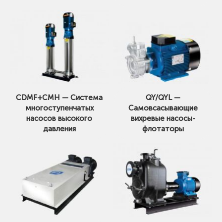
CDMF+CMH — Система
QY/QYL —
многоступенчатых
Самовсасывающие
насосов высокого
вихревые насосы-
давления
флотаторы