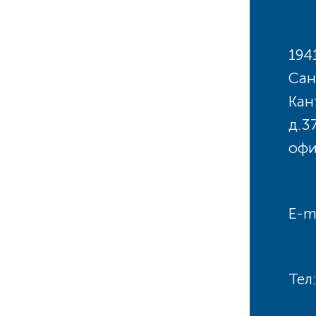
194
Сан
Кан
д.3
офи
E-m
Тел