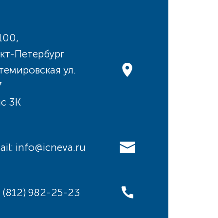
100,
кт-Петербург
темировская ул.
7
с 3К
ail: info@icneva.ru
: (812) 982-25-23