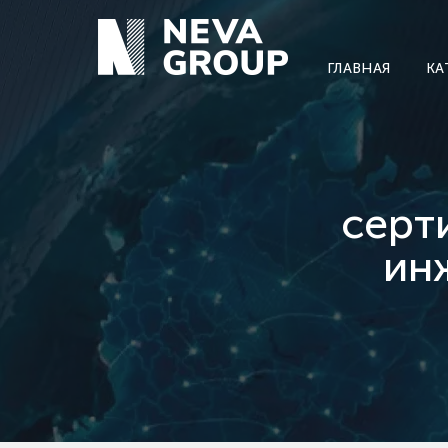
ГЛАВНАЯ
КА
серт
ин