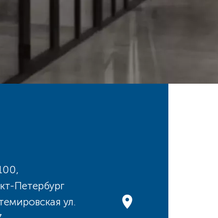
100,
кт-Петербург
темировская ул.
7