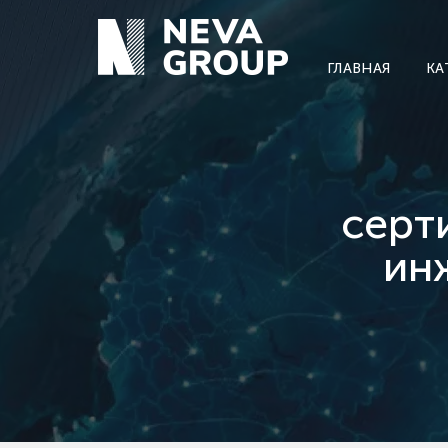
ГЛАВНАЯ
КА
серт
ин