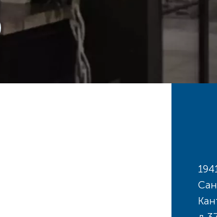
194
Сан
Кан
д.3