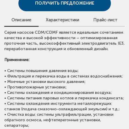
ПОЛУЧИТЬ ПРЕДЛОЖЕНИЕ
Описание
Характеристики
Прайс-лист
Для просмотра цен скачайте прайс-лист.
Cерия насосов CDM/CDMF является идеальным сочетанием
• Расход:
до 240 м³
/ч;
Обращаем внимание, что в прайс-листе указаны сметные
качества и высокой эффективности – оптимизированная
• Напор:
до 305 м;
стоимости.
проточная часть, высокоэффективный электродвигатель IE3,
• Мощность:
до 110 кВт;
Для получения предложения со скидкой оставьте заявку
переработанная конструкция и обновленный дизайн.
• Температура рабочей среды:
-15°С ~ +120°С;
или свяжитесь с нами.
•
Максимальное рабочее давление:
до 30 бар;
Применение:
•
Материалы насосов:
проточная часть, рабочие колеса
всех типов насосов из нержавеющей стали AISI 304;
ОТКРЫТЬ ПРАЙС ЛИСТ CNP
• Системы повышения давления воды;
CDM - входной/выходной патрубки из чугуна;
• Фильтрация и перекачка воды в системах водоснабжения;
CDMF - входной/выходной патрубки из нерж. cтали AISI
• Моечные установки высокого давления;
304;
• Противопожарные установки;
•
Класс энергоэффективности:
IE3;
• Cистемы охлаждения и кондиционирования воздуха;
•
Частота вращения:
2900 об/мин;
• Системы питания паровых котлов и перекачка конденсата;
•
Степень защиты:
IP55;
• Системы охлаждения инструмента металлорежущих
•
Тип присоединения:
фланцевое (CDM - фланец, CDMF -
станков (подача смазочно-охлаждающей эмульсии) и т.д.;
фланец на резьбе), резьбовое.
• Очистка воды: системы ультрафильтрации, установки
обратного осмоса, нефтеперегонные установки,
сепараторы;