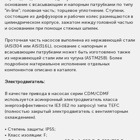
основание с всасывающим и напорным патрубками по типу
"in-line"; головная часть; торцевое уплотнение. Ступени,
состоящие из диффузоров и рабочих колес размещаются в
цилиндрическом корпусе, зажатом между головной частью
и основанием при помощи стяжных шпилек.
Проточная часть насосов выполнена из нержавеющей стали
(AISI304 или AISI316L), основание с напорным и
всасывающим патрубками может быть изготовлено также
из нержавеющей стали или из чугуна (ASTM25B). Более
подробное материальное исполнение отдельных
компонентов описано в каталоге.
Электродвигатель:
В качестве привода в насосах серии CDM/CDMF
используется асинхронный электродвигатель класса
энергоэффективности IE3 (IE2 по запросу) типа TEFC
(полностью закрытый электродвигатель с вентиляторным
охлаждением).
• Степень защиты: IP55;
• Класс изоляции: F;