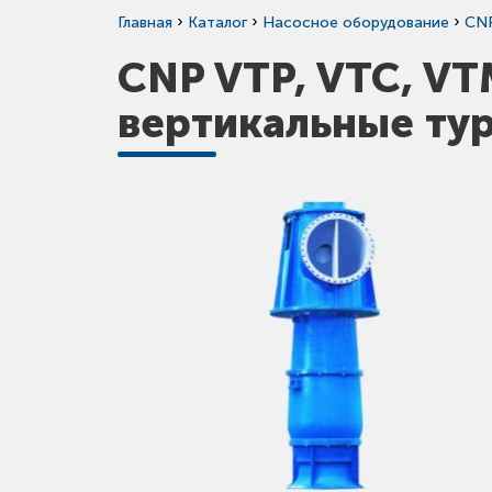
›
›
›
Главная
Каталог
Насосное оборудование
CN
CNP VTP, VTC, V
вертикальные ту