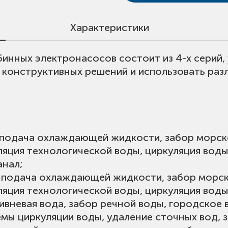
Характеристики
инных электронасосов состоит из 4-х серий,
с-лист.
00 м3/ч;
 конструктивных решений и использовать раз
листе указаны сметные стоимости.
идкой оставьте заявку или свяжитесь с нами.
 +150°С;
 части:
100 м.
P
: подача охлаждающей жидкости, забор морск
ляция технологической воды, циркуляция вод
анал;
: подача охлаждающей жидкости, забор морс
ляция технологической воды, циркуляция вод
ивневая вода, забор речной воды, городское
емы циркуляции воды, удаление сточных вод, 