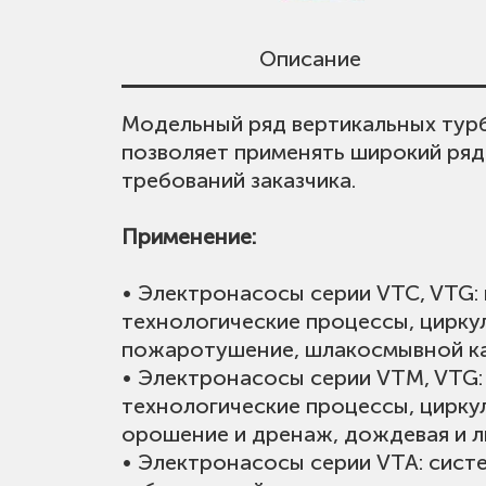
Описание
Модельный ряд вертикальных турб
• Диапазон подач:
Для просмотра цен скачайте прай
500 м3/ч ~ 54 0
позволяет применять широкий ряд
• Напор:
Обращаем внимание, что в прайс-
7 м ~ 55 м;
требований заказчика.
• Температура рабочей среды:
Для получения предложения со ск
до
• Максимальная длина погружной
Применение:
ОТКРЫТЬ ПРАЙС ЛИСТ CN
• Электронасосы серии VTC, VTG
технологические процессы, цирку
пожаротушение, шлакосмывной к
• Электронасосы серии VTM, VTG
технологические процессы, цирку
орошение и дренаж, дождевая и л
• Электронасосы серии VTA: сист