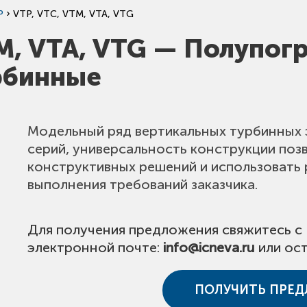
›
P
VTP, VTC, VTM, VTA, VTG
TM, VTA, VTG — Полупо
рбинные
Модельный ряд вертикальных турбинных 
серий, универсальность конструкции поз
конструктивных решений и использовать
выполнения требований заказчика.
Для получения предложения свяжитесь с
электронной почте:
info@icneva.ru
или ост
ПОЛУЧИТЬ ПРЕ