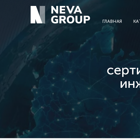
ГЛАВНАЯ
КА
серт
ин