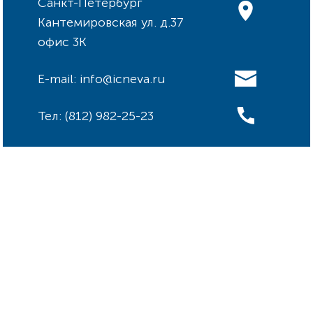
Санкт-Петербург
Кантемировская ул. д.37
офис 3К
E-mail: info@icneva.ru
Тел: (812) 982-25-23