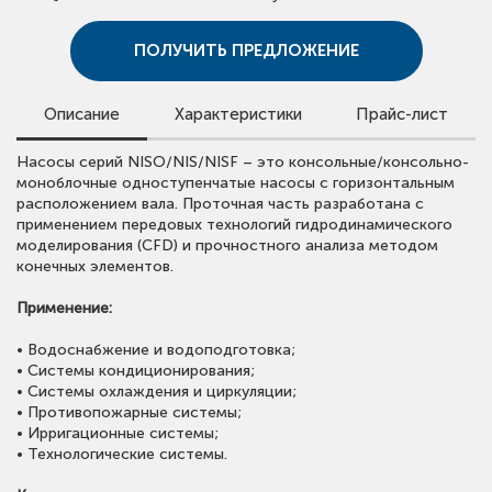
ПОЛУЧИТЬ ПРЕДЛОЖЕНИЕ
Описание
Характеристики
Прайс-лист
Для просмотра цен скачайте прайс-лист.
Насосы серий NISO/NIS/NISF – это консольные/консольно-
• Расход:
до 1200 м³/ч;
Обращаем внимание, что в прайс-листе указаны сметные
моноблочные одноступенчатые насосы с горизонтальным
•
Напор:
до 160 м;
стоимости.
расположением вала. Проточная часть разработана с
•
Мощность:
до 200 кВт;
Для получения предложения со скидкой оставьте заявку
применением передовых технологий гидродинамического
•
Температура рабочей среды:
-15 °С ~ +110 °С;
или свяжитесь с нами.
моделирования (CFD) и прочностного анализа методом
•
Максимальное рабочее давление:
до 16 бар;
конечных элементов.
•
Материалы насосов:
корпус и рабочее колесо из чугуна;
•
Класс энергоэффективности:
IE3;
ОТКРЫТЬ ПРАЙС ЛИСТ CNP
Применение:
•
Степень защиты:
IP55.
• Водоснабжение и водоподготовка;
• Системы кондиционирования;
• Системы охлаждения и циркуляции;
• Противопожарные системы;
• Ирригационные системы;
• Технологические системы.