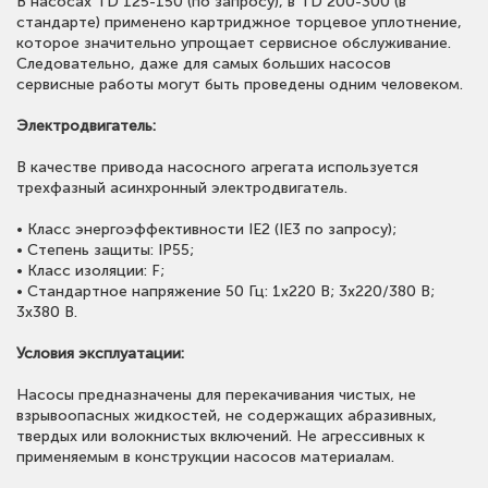
В насосах TD 125-150 (по запросу), в TD 200-300 (в
стандарте) применено картриджное торцевое уплотнение,
которое значительно упрощает сервисное обслуживание.
Следовательно, даже для самых больших насосов
сервисные работы могут быть проведены одним человеком.
Электродвигатель:
В качестве привода насосного агрегата используется
трехфазный асинхронный электродвигатель.
• Класс энергоэффективности IE2 (IE3 по запросу);
• Степень защиты: IP55;
• Класс изоляции: F;
• Стандартное напряжение 50 Гц: 1х220 В; 3x220/380 В;
3x380 В.
Условия эксплуатации:
Насосы предназначены для перекачивания чистых, не
взрывоопасных жидкостей, не содержащих абразивных,
твердых или волокнистых включений. Не агрессивных к
применяемым в конструкции насосов материалам.