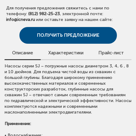
Для получения предложения свяжитесь с нами по
телефону:
(812) 982-25-23
, электронной почте:
info@icneva.ru
или оставьте заявку на нашем сайте:
ПОЛУЧИТЬ ПРЕДЛОЖЕНИЕ
Описание
Характеристики
Прайс-лист
Для просмотра цен скачайте прайс-лист.
Насосы серии SJ – погружные насосы диаметром 3, 4, 6 , 8
• Расход:
до 240 м³/ч;
Обращаем внимание, что в прайс-листе указаны сметные
и 10 дюймов. Для подъема чистой воды из скважин с
•
Напор:
до 380 м;
стоимости.
большой глубины. Благодаря широкому применению
•
Мощность:
до 110 кВт;
Для получения предложения со скидкой оставьте заявку
высококачественных материалов и современных
•
Температура рабочей среды:
до +25 °С;
или свяжитесь с нами.
конструкторских разработок, глубинные насосы для
•
Максимальное рабочее давление:
до 38 бар;
скважин SJ – отвечают самым современным требованиям
•
Материалы насосов:
корпус, вал, рабочее колесо –
по гидравлической и электрической эффективности. Насосы
нержавеющая сталь;
ОТКРЫТЬ ПРАЙС ЛИСТ CNP
комплектуются надежными и современными
•
Класс энергоэффективности:
не классифицируются;
маслонаполненными электродвигателями.
•
Частота вращения:
2900 об/мин;
•
Степень защиты:
IP68.
Применение:
• Водоснабжение;