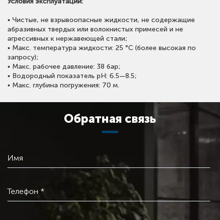
Условия эксплуатации:
• Чистые, не взрывоопасные жидкости, не содержащие
абразивных твердых или волокнистых примесей и не
агрессивных к нержавеющей стали;
• Макс. температура жидкости: 25 °C (более высокая по
запросу);
• Макс. рабочее давление: 38 бар;
• Водородный показатель pH: 6.5—8.5;
• Макс. глубина погружения: 70 м.
Обратная связь
Имя
Телефон *