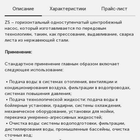
Описание
Характеристики
Прайс-лист
Для просмотра цен скачайте прайс-лист.
ZS – горизонтальный одноступенчатый центробежный
• Расход:
до 200 м³/ч;
Обращаем внимание, что в прайс-листе указаны сметные
насос, который изготавливается по передовым
• Напор:
до 70 м;
стоимости.
технологиям, таким, как прессование, выдавливание, сварка
• Мощность:
до 37 кВт;
Для получения предложения со скидкой оставьте заявку
листа из нержавеющей стали.
• Температура рабочей среды:
-10 °С ~ +100 °С;
или свяжитесь с нами.
• Максимальное рабочее давление:
до 10 бар;
Применение:
• Материалы насосов:
корпус и рабочее колесо из нерж. ст.
AISI 304/ AISI 316;
ОТКРЫТЬ ПРАЙС ЛИСТ CNP
Стандартное применение главным образом включает
• Класс энергоэффективности:
IE3;
следующее использование:
• Частота вращения:
2900 об/мин
;
• Степень защиты:
IP55.
• Подача воды: в системах отопления, вентиляции и
кондиционирования воздуха, фильтрации в водопроводах,
системах повышения давления;
• Подача технологической жидкости: подача воды в
бойлерные установки, градирни, системы охлаждения,
механическое оборудование, установки для мойки,
перекачка умеренно-агрессивных жидкостей;
• Очистка воды: системы водоподготовки, фильтрации,
дистиллирования воды, промышленные бассейны, очистка
сточных вод;