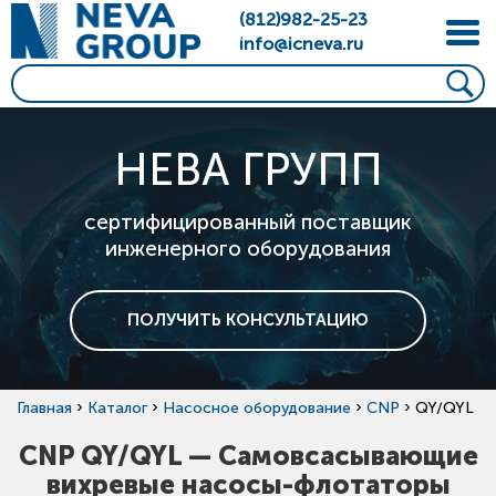
(812)982-25-23
info@icneva.ru
НЕВА ГРУПП
сертифицированный поставщик
инженерного оборудования
ПОЛУЧИТЬ КОНСУЛЬТАЦИЮ
›
›
›
›
Главная
Каталог
Насосное оборудование
CNP
QY/QYL
CNP QY/QYL — Самовсасывающие
вихревые насосы-флотаторы