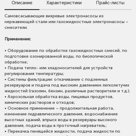
Описание
Характеристики
Прайс-листы
Для просмотра цен скачайте прайс-лист.
Самовсасывающие вихревые электронасосы из
• Расход:
до 18 м³/ч;
Обращаем внимание, что в прайс-листе указаны сметные
нержавеющей стали или газожидкостные электронасосы –
•
Напор:
до 70 м;
стоимости.
смесители.
•
Мощность:
до 7.5 кВт;
Для получения предложения со скидкой оставьте заявку
•
Температура рабочей среды:
-10 °С ~ +105 °С;
или свяжитесь с нами.
Применение:
•
Материалы насосов:
нерж. ст. AISI 304;
•
Класс энергоэффективности:
IE2;
• Оборудование по обработке газожидкостных смесей, по
•
Степень защиты:
IP55.
ОТКРЫТЬ ПРАЙС ЛИСТ CNP
подготовке озонированной воды, по биологической
обработке;
• Подача тепло- или хладоносителей для устройств
регулирования температуры;
• Системы фильтрации: откачивание с подземных
резервуаров и подача под высоким давлением легколетучих
жидкостей (газолин, бензин, различные растворители и т.д.);
• Аэрозольная обработка воды, пищевых продуктов,
химических растворов и отходов;
• Основное применение – продолжительная работа,
изменение гидравлического давления, водоснабжение
высотных зданий, впрыск воды в резервуары высокого
давления, подача воды в проточный нагреватель;
• Перекачка пенящейся жидкости, подача жидкости по