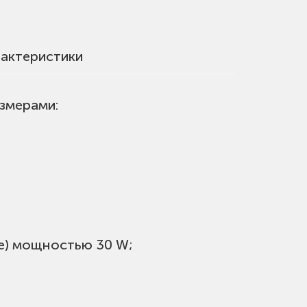
актеристики
азмерами:
ое) мощностью 30 W;