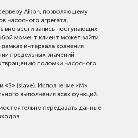
серверу Aikon, позволяющему
в насосного агрегата,
рывно вести запись поступающих
 любой момент клиент может зайти
 рамках интервала хранения
нии предельных значений
дотвращению поломки насосного
 «S» (slave). Исполнение «М»
ьного выполнения всех функций.
амостоятельно передавать данные
входов.