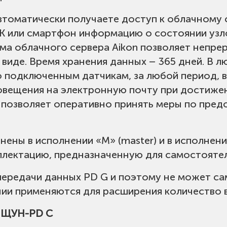
втоматически получаете доступ к облачному 
К или смартфон информацию о состоянии узло
а облачного сервера Aikon позволяет непре
в виде. Время хранения данных – 365 дней. В
о подключенным датчикам, за любой период, в
овещения на электронную почту при достиже
 позволяет оперативно принять меры по пре
ены в исполнении «М» (master) и в исполнении
лектацию, предназначенную для самостоятел
передачи данных PD G и поэтому не может с
нии применяются для расширения количество 
я ЩУН-PD C