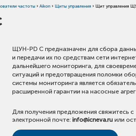
›
›
›
ователи частоты
Aikon
Щиты управления
Щит управления Щ
C
ЩУН-PD С предназначен для сбора данны
и передачи их по средствам сети интерне
дальнейшего мониторинга, для своевре
ситуаций и предотвращения поломки обо
системы мониторинга является обязател
расширенной гарантии на насосные агрег
Для получения предложения свяжитесь с
электронной почте:
info@icneva.ru
или ост