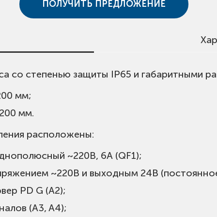
ПОЛУЧИТЬ ПРЕДЛОЖЕНИЕ
Хар
са со степенью защиты IP65 и габаритными р
00 мм;
200 мм.
ления расположены:
днополюсный ~220В, 6А (QF1);
40 ºС без конденсации;
апряжением ~220В и выходным 24В (постоянн
вер PD G (A2);
алов (A3, A4);
е 30W;