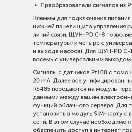
Преобразователи сигналов из Pt
Общие габариты: (ВхШхГ):
Клеммы для подключения питания (
ЩУН-PD C-8 - 600х400х200 мм
нижней панели щита управления р
ЩУН-PD C-16 - 700х500х200 мм
линий связи. ЩУН-PD C-8 позволяе
температуры) и четыре с универс
Тип монтажа: навесной.
и выходе насоса). Для ЩУН-PD C-
восемь с универсальным выходом
Сигналы с датчиков Pt100 с помо
20 mA. Далее все унифицированны
RS485 передаются на модуль пере
данными между вашим электронны
функций облачного сервера. Для 
установить в модуль SIM-карту с
сети. В этом случае необходимо п
обеспечить доступ в интернет под