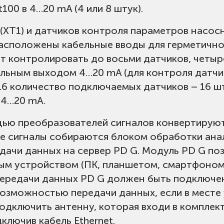
100 в 4…20 mA (4 или 8 штук).
XT1) и датчиков контроля параметров насосно
асположены кабельные вводы для герметичног
т контролировать до восьми датчиков, четыре
альным выходом 4…20 mA (для контроля датчик
16 количество подключаемых датчиков – 16 шт
 4…20 mA.
щью преобразователей сигналов конвертирую
е сигналы собираются блоком обработки анал
дачи данных на сервер PD G. Модуль PD G по
м устройством (ПК, планшетом, смартфоном
передачи данных PD G должен быть подключен
 возможностью передачи данных, если в месте
одключить антенну, которая входи в комплек
ключив кабель Ethernet.