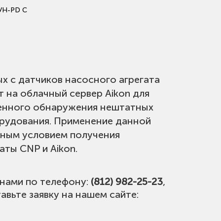
УН-PD C
х с датчиков насосного агрегата
т на облачный сервер Aikon для
менного обнаружения нештатных
рудования. Применение данной
ьным условием получения
аты CNP и Aikon.
 нами по телефону:
(812) 982-25-23
,
авьте заявку на нашем сайте: