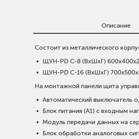
Описание
Состоит из металлического корпу
Подключаемые датчики (4-20 мА):
Давления;
ЩУН-PD C-8 (ВхШхГ) 600х400х2
Температуры;
ЩУН-PD C-16 (ВхШхГ) 700х500х
Вибрации.
На монтажной панели щита управ
Характеристики ЩУН PD C-8 (16):
Автоматический выключатель о
Температура эксплуатации: +1…+
Блок питания (A1) с входным н
Степень пылевлагозащиты: IP54;
Модуль передачи данных на сер
Один ввод питания 1х220В, 50 Гц;
Блок обработки аналоговых сигн
Потребляемая мощность не боле