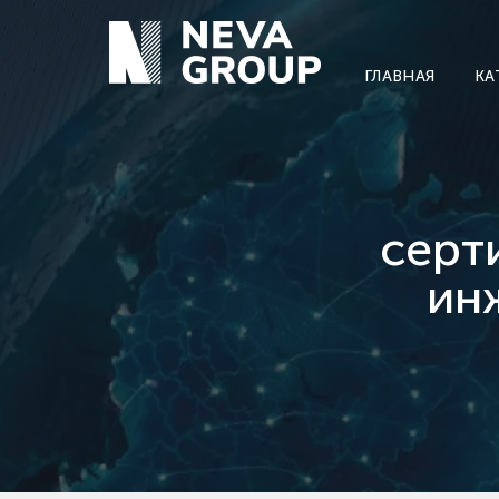
ГЛАВНАЯ
КА
серт
ин