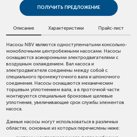
ПОЛУЧИТЬ ПРЕДЛОЖЕНИЕ
Описание
Характеристики
Прайс-лист
Для просмотра цен скачайте прайс-лист.
Насосы NBV являются одноступенчатыми консольно-
Вид оборудования:
Консольно-моноблочные
Обращаем внимание, что в прайс-листе указаны сметные
моноблочными центробежными насосами. Насосы
насосы
стоимости.
оснащаются асинхронными электродвигателями с
Для получения предложения со скидкой оставьте заявку
Тип оборудования:
NBV
воздушным охлаждением. Вал насоса и
или свяжитесь с нами.
Максимальный расход:
до 1750 м³/ч
электродвигателя соединены между собой с
специального промежуточного вала и шпоночного
Максимальный напор:
до150 м
ОТКРЫТЬ ПРАЙС ЛИСТ VANDJORD
соединения. Насосы оснащаются механическим
Макс. рабочее давление:
16 / 25 бар
торцевым уплотнением вала, а в проточной части
Диапазон температур жидкости:
-20 .. 140 °C
монтируются специальные бронзовые щелевые
Макс. температура окр. среды:
40 °C
уплотнения, увеличивающие срок службы элементов
Материал корпуса:
чугун HT250
насоса.
Размер всасывающего патрубка:
DN 40 - DN 350
Данные насосы могут использоваться в различных
Размер напорного патрубка:
DN 32 - DN 350
областях, основные из которых перечислены ниже:
Материал рабочего колеса:
чугун HT200