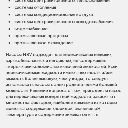
Стандарт электродвигателя:
IEC
системы централизованного теплоснабжения
Номинальная мощность - Р2:
0,75 - 315 кВт
системы отопления
Частота питающей сети:
50 Гц
системы кондиционирования воздуха
Номинальный ток:
1,4 – 554 А
системы централизованного холодоснабжения
Скорость вращения электродвигателя:
2900 /
водоснабжение
1450 / 960 об/мин
промышленные процессы
Количество полюсов:
2 / 4 / 6
промышленное охлаждение
Степень защиты (IEC 34-5):
IP55
Насосы NBV подходят для перекачивания невязких,
Класс изоляции (IEC 85):
F
взрывобезопасных и негорючих, не содержащих
Класс энергоэффективности:
IE3
твердых или волокнистых включений жидкостей. Если
перекачиваемые жидкости имеют плотность и/или
вязкость более высокую, чем у воды, то следует
использовать насосы с электродвигателями большей
мощности. Решение вопроса о том, пригоден ли насос
для перекачивания конкретной жидкости, зависит от
множества факторов, наиболее важными из которых
являются содержание хлоридов, значение pH,
температура и содержание химикатов и т. п.