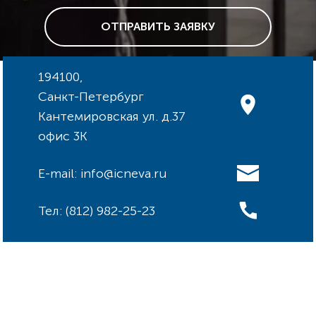
Длина сетевого кабеля:
15 м
Взрывозащищенное исполнение:
нет
ОТПРАВИТЬ ЗАЯВКУ
Реле влажности:
нет
Поплавковый выключатель:
нет
Блок управления:
нет
194100,
Санкт-Петербург
Кантемировская ул. д.37
офис 3К
E-mail: info@icneva.ru
Тел: (812) 982-25-23