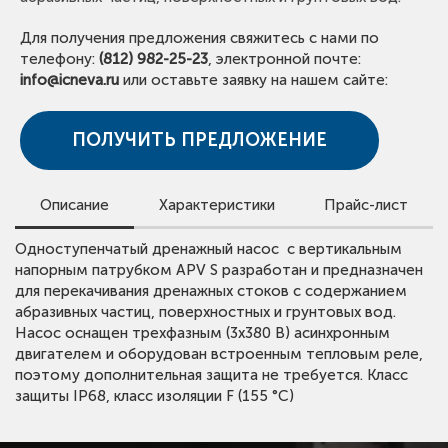
Для получения предложения свяжитесь с нами по
телефону:
(812) 982-25-23
, электронной почте:
info@icneva.ru
или оставьте заявку на нашем сайте:
ПОЛУЧИТЬ ПРЕДЛОЖЕНИЕ
Описание
Характеристики
Прайс-лист
Для просмотра цен скачайте прайс-лист.
Одноступенчатый дренажный насос с вертикальным
Вид оборудования:
Дренажные насосы
Обращаем внимание, что в прайс-листе указаны сметные
напорным патрубком APV S разработан и предназначен
Тип оборудования:
APV
стоимости.
для перекачивания дренажных стоков с содержанием
Для получения предложения со скидкой оставьте заявку
Максимальный расход:
20 - 390 м³/ч
абразивных частиц, поверхностных и грунтовых вод.
или свяжитесь с нами.
Насос оснащен трехфазным (3х380 В) асинхронным
Максимальный напор:
14 - 39 м
двигателем и оборудован встроенным тепловым реле,
Наименование насоса:
APV.S
ОТКРЫТЬ ПРАЙС ЛИСТ VANDJORD
поэтому дополнительная защита не требуется. Класс
Рубашка охлаждения:
нет
защиты IP68, класс изоляции F (155 °C)
Тип рабочего колеса:
полуоткрытое
Свободный проход колеса:
30 мм