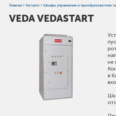
›
›
Главная
Каталог
Шкафы управления и преобразователи ч
VEDA VEDASTART
Ус
пу
рот
на
не
Ко
в б
вх
Шк
отс
Пр