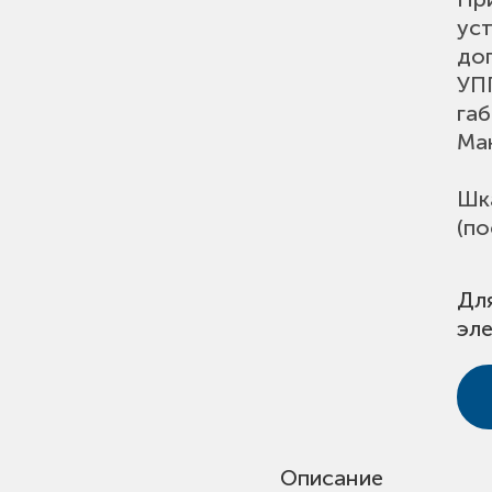
уст
до
УПП
габ
Мак
Шк
(по
Дл
эл
Описание