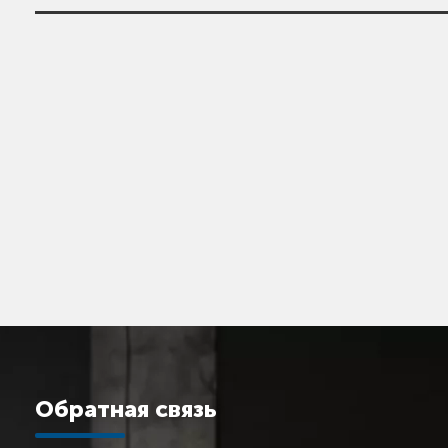
• Номинальная мощность: 950 – 20300 кВ
• Номинальное напряжение: 3 кВ, 3,3 кВ, 6 к
• Протоколы связи: ModBus RTU, ProfiBus
• Рабочая температура: -10 … +50 °С
• Системы охлаждения - Естественное и
• Степень защиты: IP31, IP42, IP54
Обратная связь