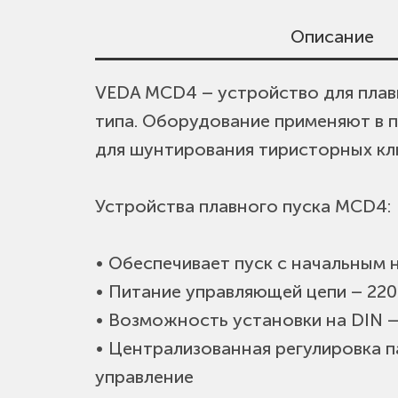
Описание
VEDA MCD4 – устройство для плав
• Диапазон мощностей двигателя о
типа. Оборудование применяют в 
• Для работы с трехфазными аси
для шунтирования тиристорных кл
• Встроенный байпасный контакт
• Напряжение управления 24В пост
Устройства плавного пуска MCD4:
• Степень защиты IP21
• Обеспечивает пуск с начальным
• Питание управляющей цепи – 220
• Возможность установки на DIN —
• Централизованная регулировка 
управление