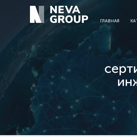
ГЛАВНАЯ
КА
серт
ин