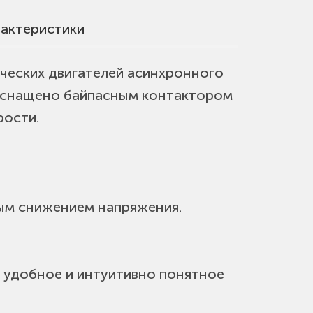
актеристики
ческих двигателей асинхронного
 оснащено байпасным контактором
рости.
ным снижением напряжения.
, удобное и интуитивно понятное