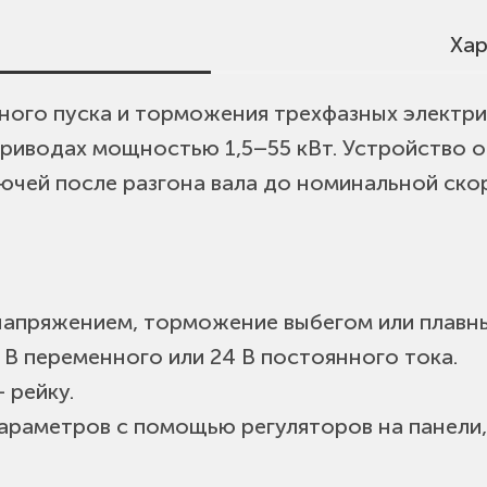
Хар
ного пуска и торможения трехфазных электри
т 1,5 до 55 кВт
приводах мощностью 1,5–55 кВт. Устройство
нхронными двигателями
ючей после разгона вала до номинальной ско
ор
.тока или 220В перем.тока
 напряжением, торможение выбегом или плав
 В переменного или 24 В постоянного тока.
 рейку.
параметров с помощью регуляторов на панели