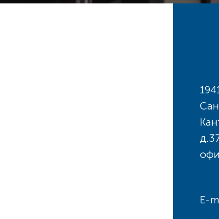
194
Сан
Кан
д.3
офи
E-m