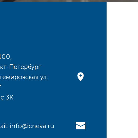
100,
кт-Петербург
темировская ул.
7
с 3К
ail: info@icneva.ru