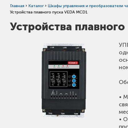
›
›
Главная
Каталог
Шкафы управления и преобразователи ч
Устройства плавного пуска VEDA MCD1
Устройства плавного
УП
од
ос
но
Об
• 
свя
мес
• О
пр