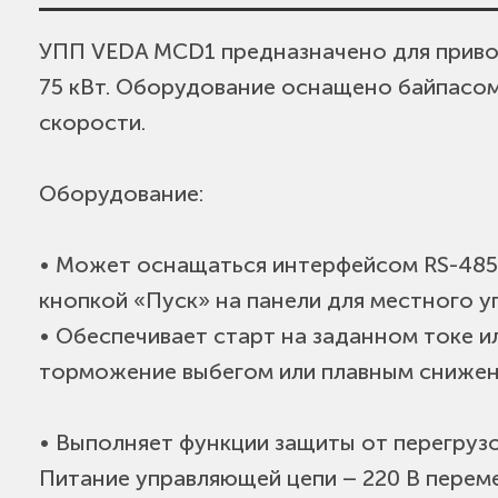
УПП VEDA MCD1 предназначено для привод
• Диапазон мощностей двигателя от 0,37 
75 кВт. Оборудование оснащено байпасом
• Для работы с однофазными и трехфазн
скорости.
• Встроенный байпас
• Напряжение управления 24В или 220В
Оборудование:
• Встраиваемый интерфейс RS-485
• Может оснащаться интерфейсом RS-485 
кнопкой «Пуск» на панели для местного у
• Обеспечивает старт на заданном токе 
торможение выбегом или плавным снижен
• Выполняет функции защиты от перегруз
Питание управляющей цепи – 220 В перем