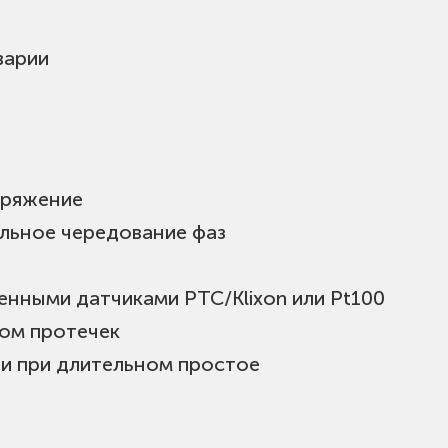
варии
пряжение
ильное чередование фаз
енными датчиками PTC/Klixon или Pt100
ком протечек
ии при длительном простое