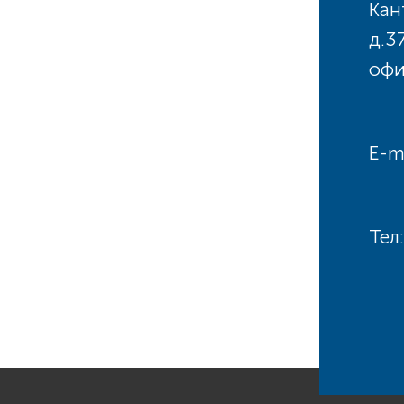
Кан
д.3
офи
E-m
Тел