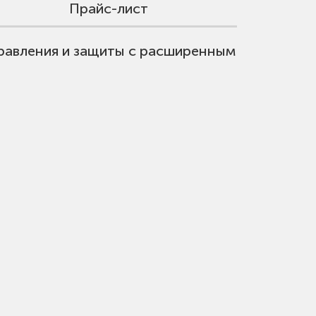
Прайс-лист
правления и защиты c расширенным