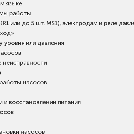
ом языке
имы работы
KR1 или до 5 шт. MS1), электродам и реле давл
 ход»
у уровня или давления
насосов
е неисправности
в
работы насосов
и и восстановлении питания
сосов
ановки насосов