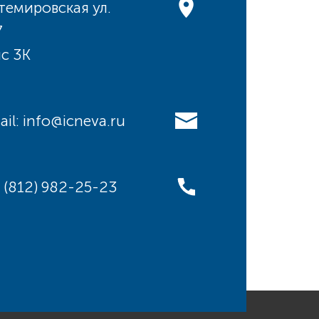
темировская ул.
7
с 3К
ail: info@icneva.ru
: (812) 982-25-23