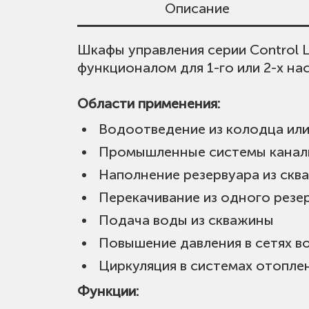
Описание
Шкафы управления серии Control 
Для просмотра цен скачайте прай
Частота, Гц:
50 Гц
функционалом для 1-го или 2-х на
Обращаем внимание, что в прайс-
Количество насосов:
1 / 2
Для получения предложения со ск
Области применения:
Диапазон температуры окруж
ОТКРЫТЬ ПРАЙС ЛИСТ V
Водоотведение из колодца или
Мощность (Р2) одного насоса:
Промышленные системы канал
Номинальная мощность:
1 × 220
Наполнение резервуара из скв
Максимальное потребление то
Перекачивание из одного резер
Степень защиты:
IP65
Подача воды из скважины
Повышение давления в сетях 
Циркуляция в системах отопле
Функции: