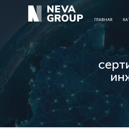
ГЛАВНАЯ
КА
серт
ин