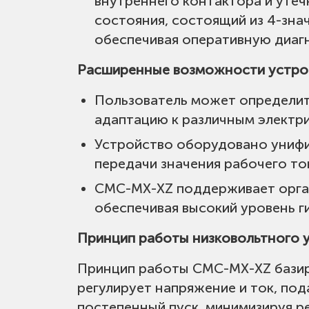
внутреннего контактора и уте
Защитные функции:
Перегрузки по 
состояния, состоящий из 4-зна
перегрев, защита от перекоса, от
обеспечивая оперативную диаг
Расширенные возможности устрой
Степень защиты от влаги и пыли:
I
Пользователь может определить
адаптацию к различным электр
Тип охлаждения:
Естественное ил
Устройство оборудовано унифи
передачи значения рабочего ток
Установка:
Настенная/ шкафная
CMC-MX-XZ поддерживает орган
обеспечивая высокий уровень г
Рабочие условия:
Высота над уров
влажность: до 95% (без образова
Принцип работы низковольтного 
взрывоопасных, коррозийных газо
Принцип работы CMC-MX-XZ базир
достаточной вентиляции и рассеив
регулирует напряжение и ток, по
постепенный пуск, минимизируя р