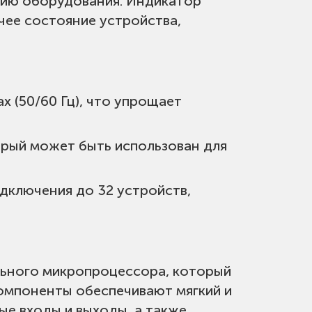
цию оборудования. Индикатор
откое замыкание тиристоров,
чее состояние устройства,
 (50/60 Гц), что упрощает
рый может быть использован для
ключения до 32 устройств,
 -25-+45 °C; Относительная
ржать легковоспламеняющихся,
тикальную установку УПП для
льного микропроцессора, который
 0,5 G.
компоненты обеспечивают мягкий и
ые входы и выходы, а также