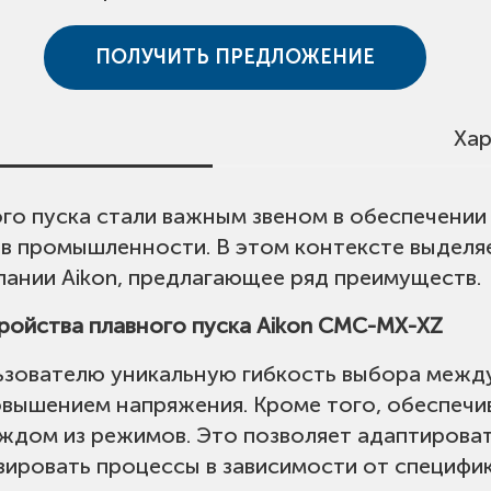
ПОЛУЧИТЬ ПРЕДЛОЖЕНИЕ
Хар
го пуска стали важным звеном в обеспечени
ения:
AC110V--220V±15%, 50/60Hz
 в промышленности. В этом контексте выдел
ании Aikon, предлагающее ряд преимуществ.
й:
AC380V±15%
ройства плавного пуска Aikon CMC-MX-XZ
зователю уникальную гибкость выбора между
ависимости от модели)
овышением напряжения. Кроме того, обеспечи
аждом из режимов. Это позволяет адаптирова
ировать процессы в зависимости от специфи
й