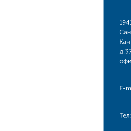
194
Сан
Кан
д.3
офи
E-m
Тел