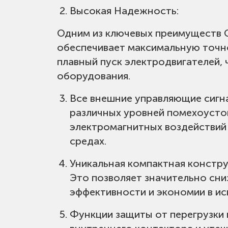
Высокая Надежность:
Применимый двигатель:
Асинхронн
Одним из ключевых преимуществ 
обеспечивает максимальную точно
Режимы запуска:
Плавный пуск с о
плавный пуск электродвигателей,
оборудования.
Режимы остановки:
По инерции и 
Все внешние управляющие сигн
различных уровней помехоусто
электромагнитных воздействий
Дискретный вход:
Сопротивление 1
средах.
Уникальная компактная констру
Аналоговый выход:
4-20мА
Это позволяет значительно сни
эффективности и экономии в ис
Ограничение по числу запусков в ч
Функции защиты от перегрузки п