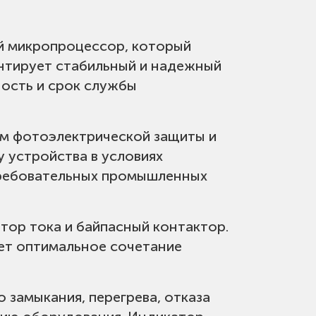
амкнутым ротором
й микропроцессор, который
антирует стабильный и надежный
ряжения
ность и срок службы
м фотоэлектрической защиты и
 устройства в условиях
требовательных промышленных
тор тока и байпасный контактор.
ает оптимальное сочетание
теля)
о замыкания, перегрева, отказа