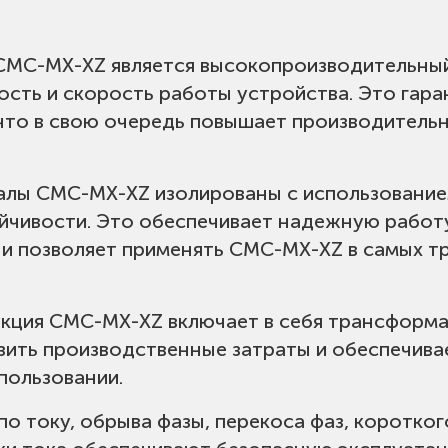
ый двигатель переменного тока с короткоз
CMC-MX-XZ является высокопроизводительны
сть и скорость работы устройства. Это гар
граничением тока, запуск с нарастанием нап
 что в свою очередь повышает производитель
плавное торможение
алы CMC-MX-XZ изолированы с использование
йчивости. Это обеспечивает надежную работу
 и позволяет применять CMC-MX-XZ в самых 
.8 кОм, питание + 24V
кция CMC-MX-XZ включает в себя трансформа
зить производственные затраты и обеспечив
пользовании.
ас:
10 (при нормальной нагрузке электродвига
о току, обрыва фазы, перекоса фаз, коротког