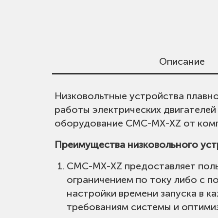
Описание
Низковольтные устройства плавно
Напряжение питания цепей управл
работы электрических двигателей
оборудование CMC-MX-XZ от комп
Напряжение питания силовых цепе
Преимущества низковольного уст
CMC-MX-XZ предоставляет поль
Номинальный ток:
30A - 800A (в з
ограничением по току либо с п
настройки времени запуска в к
Байпасный контактор:
требованиям системы и оптимиз
Встроенны