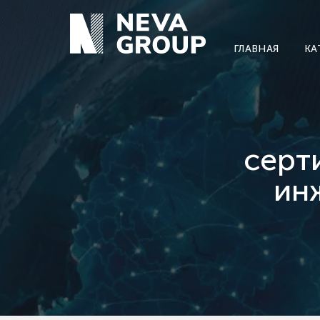
ГЛАВНАЯ
КА
серт
ин