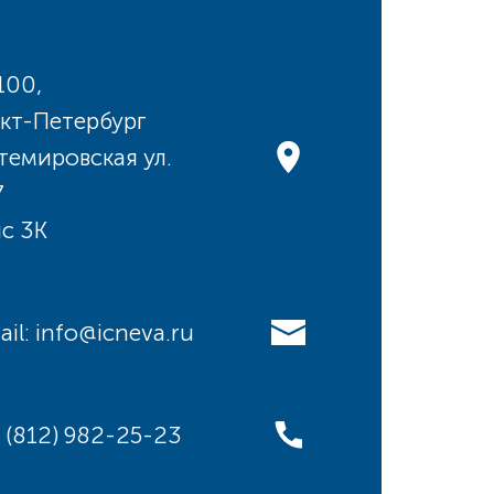
100,
кт-Петербург
темировская ул.
7
с 3К
ail: info@icneva.ru
: (812) 982-25-23