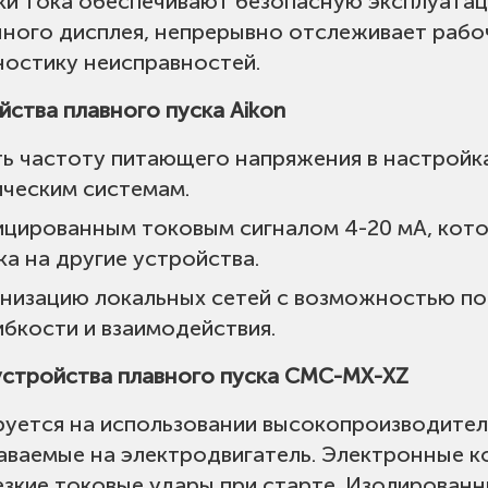
чки тока обеспечивают безопасную эксплуата
току, обрыва фазы на входе или выходе, кор
чного дисплея, непрерывно отслеживает рабо
каз внутреннего контактора
ностику неисправностей.
ства плавного пуска Aikon
P20
 частоту питающего напряжения в настройках
ическим системам.
и принудительное воздушное охлаждение
цированным токовым сигналом 4-20 мА, кото
а на другие устройства.
изацию локальных сетей с возможностью под
ибкости и взаимодействия.
нем моря до 2000 м; Температура окр. среды:
ния конденсата); Атмосфера не должна соде
устройства плавного пуска CMC-MX-XZ
в или токопроводящей пыли; Обеспечить вер
уется на использовании высокопроизводите
ания тепла; Вибрация в месте установки менее
даваемые на электродвигатель. Электронные 
езкие токовые удары при старте. Изолированн