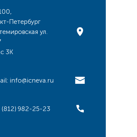
100,
кт-Петербург
темировская ул.
7
с 3К
ail: info@icneva.ru
: (812) 982-25-23