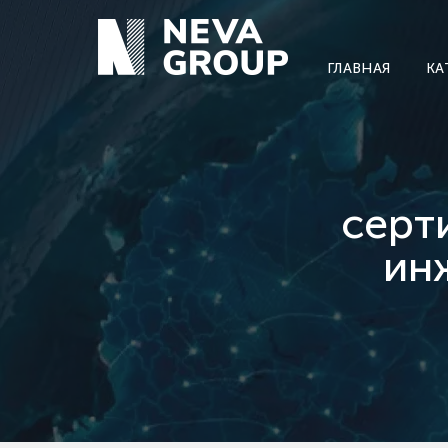
ГЛАВНАЯ
КА
серт
ин