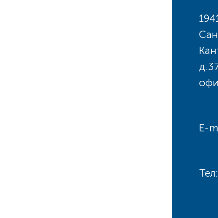
194
Сан
Кан
д.3
офи
E-m
Тел