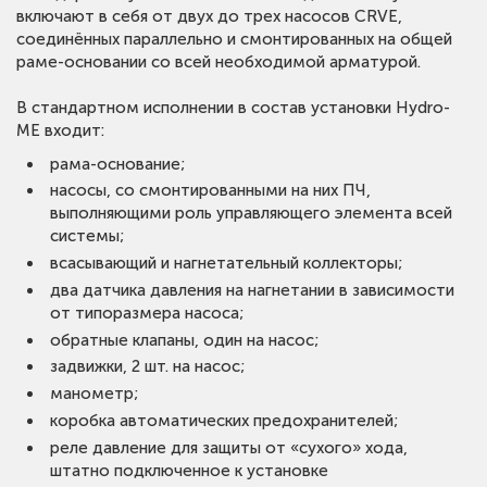
включают в себя от двух до трех насосов CRVE,
Степень защиты (IEC 34-5):
IP54
соединённых параллельно и смонтированных на общей
Класс изоляции (IEC 85):
F
раме-основании со всей необходимой арматурой.
Общий объём резервуара(ов):
12 л
В стандартном исполнении в состав установки Hydro-
ME входит:
рама-основание;
насосы, со смонтированными на них ПЧ,
выполняющими роль управляющего элемента всей
системы;
всасывающий и нагнетательный коллекторы;
два датчика давления на нагнетании в зависимости
от типоразмера насоса;
обратные клапаны, один на насос;
задвижки, 2 шт. на насос;
манометр;
коробка автоматических предохранителей;
реле давление для защиты от «сухого» хода,
штатно подключенное к установке