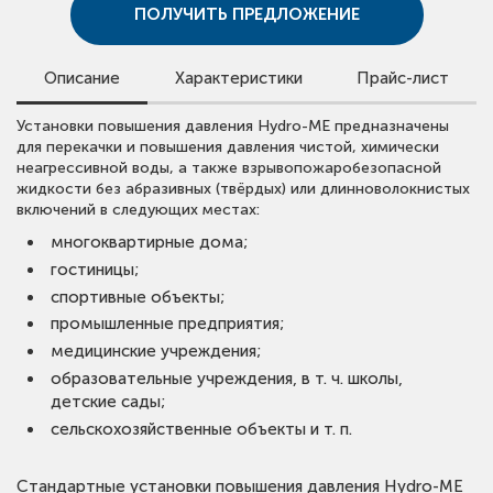
ПОЛУЧИТЬ ПРЕДЛОЖЕНИЕ
Описание
Характеристики
Прайс-лист
Для просмотра цен скачайте прайс-лист.
Установки повышения давления Hydro-ME предназначены
Вид оборудования:
Установки повышения давления
Обращаем внимание, что в прайс-листе указаны сметные
для перекачки и повышения давления чистой, химически
Тип оборудования:
Hydro-ME
стоимости.
неагрессивной воды, а также взрывопожаробезопасной
Для получения предложения со скидкой оставьте заявку
жидкости без абразивных (твёрдых) или длинноволокнистых
Максимальный расход:
2,4 - 110 м³/ч
или свяжитесь с нами.
включений в следующих местах:
Максимальный напор:
37 - 167 м
многоквартирные дома;
Количество насосов:
2 / 3 / 4
ОТКРЫТЬ ПРАЙС ЛИСТ VANDJORD
гостиницы;
Макс. рабочее давление:
16 бар
спортивные объекты;
Диапазон температур жидкости:
5 .. 60 °C
промышленные предприятия;
Размер всасывающего патрубка:
R 2 - R 2½ / DN 80
медицинские учреждения;
- DN 150
образовательные учреждения, в т. ч. школы,
Размер напорного патрубка:
R 2 - R 2½ / DN 80 -
детские сады;
DN 150
сельскохозяйственные объекты и т. п.
Мощность (Р2) одного насоса:
0,37 - 18,5 кВт
Частота питающей сети:
50 Гц
Номинальное напряжение:
3 x 380-415 В
Стандартные установки повышения давления Hydro-ME