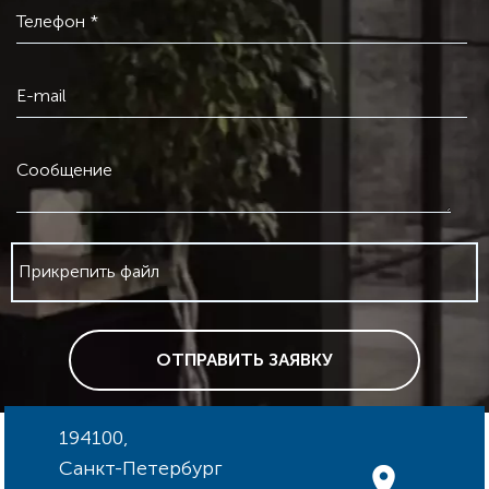
Телефон *
Размер всасывающего патрубка:
G 1" , G 1 1/2"
Размер напорного патрубка:
G 1" , G 1 1/2"
Материал рабочего колеса:
композит PES/PP
E-mail
Номинальная мощность - Р2:
32 - 500 Вт
Частота питающей сети:
50 Гц
Номинальное напряжение:
1 x 230 В, 3 х 380 В
Сообщение
Номинальный ток:
0,15 - 2,5 А
Степень защиты (IEC 34-5):
IP44
Класс изоляции (IEC 85):
H
Прикрепить файл
ОТПРАВИТЬ ЗАЯВКУ
194100,
Санкт-Петербург