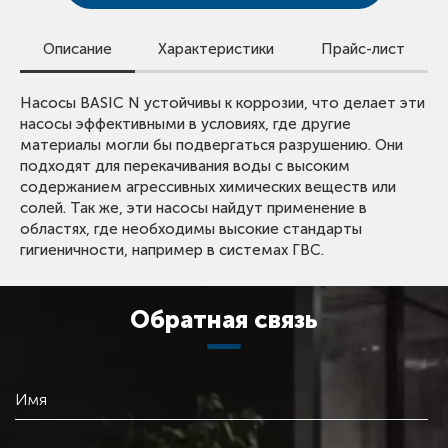
Описание
Характеристики
Прайс-лист
Для просмотра цен скачайте прайс-лист.
Насосы BASIC N устойчивы к коррозии, что делает эти
Вид оборудования:
Циркуляционный насос с
Обращаем внимание, что в прайс-листе указаны сметные
насосы эффективными в условиях, где другие
мокрым ротором
стоимости.
материалы могли бы подвергаться разрушению. Они
Для получения предложения со скидкой оставьте заявку
Тип оборудования:
Basic N
подходят для перекачивания воды с высоким
или свяжитесь с нами.
Максимальный расход:
3 - 7 м³/ч
содержанием агрессивных химических веществ или
солей. Так же, эти насосы найдут применение в
Максимальный напор:
4 - 12 м
ОТКРЫТЬ ПРАЙС ЛИСТ SHINHOO
областях, где необходимы высокие стандарты
Количество скоростей:
1, 3
гигиеничности, например в системах ГВС.
Макс. рабочее давление:
10 бар
Диапазон температур жидкости:
2 .. 110 °C
Диапазон температуры окружающей среды:
0 ..
Обратная связь
+40 °C
Материал корпуса:
чугун с катафорезным
покрытием
Максимально допустимое давление на входе:
10
Имя
бар
Монтажная длина:
130 - 180