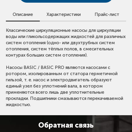
Описание
Характеристики
Прайс-лист
Для просмотра цен скачайте прайс-лист.
Классические циркуляционные насосы для циркуляции
Вид оборудования:
Циркуляционный насос с
Обращаем внимание, что в прайс-листе указаны сметные
воды или гликольсодержащих жидкостей для различных
мокрым ротором
стоимости.
систем отопления (одно- или двухтрубных систем
Для получения предложения со скидкой оставьте заявку
Тип оборудования:
BASIC / BASIC PRO
отопления, систем тёплых полов, в смесительных
или свяжитесь с нами.
Максимальный расход:
4 - 49 м³/ч
контурах больших систем отопления).
Номинальный расход:
2 - 20 м³/ч
ОТКРЫТЬ ПРАЙС ЛИСТ SHINHOO
Насосы BASIC / BASIC PRO являются насосами с
Номинальный напор:
5 - 16 м
ротором, изолированным от статора герметичной
Максимальный напор:
8,12 - 20 м
гильзой, т. е. насос и электродвигатель образуют
Количество скоростей:
1 / 3
единый узел без уплотнений вала, в котором
Уплотнительные кольца:
2
применяются всего лишь две уплотнительные
Макс. рабочее давление:
6 / 10 бар
прокладки. Подшипники смазываются перекачиваемой
жидкостью.
Диапазон температур жидкости:
2 .. 110 °C
Диапазон температуры окружающей среды:
0 ..
+40 °C
Обратная связь
Материал корпуса:
чугун с катафорезным