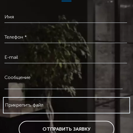
покрытием
Монтажная длина:
180 - 360 мм
Размер всасывающего патрубка:
G 1 1/2" - G 2" /
Имя
DN 32 - DN 40 - DN 50 - DN 65 - DN 80
Размер напорного патрубка:
G 1 1/2" - G 2" / DN 32
- DN 40 - DN 50 - DN 65 - DN 80
Телефон *
Материал рабочего колеса:
композит PES/PP
Номинальная мощность - Р2:
135 - 1300 Вт
Частота питающей сети:
50 Гц
E-mail
Номинальное напряжение:
1 x 230 В, 3 x 380 В
Номинальный ток:
0,60 - 5,8 А
Сообщение
Степень защиты (IEC 34-5):
IP44
Класс изоляции (IEC 85):
H
Прикрепить файл
ОТПРАВИТЬ ЗАЯВКУ