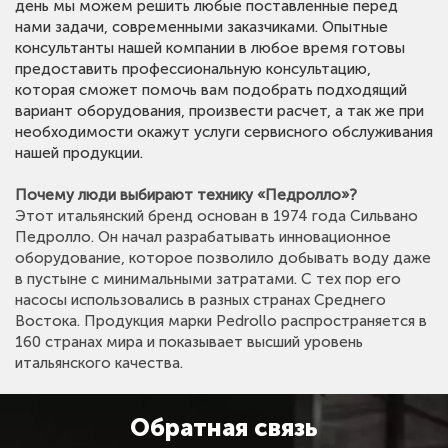
день мы можем решить любые поставленные перед
направлении, способна привести к увеличению
нами задачи, современными заказчиками. Опытные
объемов продаж в несколько раз, при этом обойти
консультанты нашей компании в любое время готовы
конкурентов за счет безупречного качества продукции
предоставить профессиональную консультацию,
и наиболее эффективной ценовой политики.
которая сможет помочь вам подобрать подходящий
вариант оборудования, произвести расчет, а так же при
Деятельность нашей компании охватывает всю
необходимости окажут услуги сервисного обслуживания
территорию Российской Федерации. Действуя по
нашей продукции.
четко продуманной системе, и мировой сети
интернет мы работаем с клиентами на всей
Почему люди выбирают технику «Педролло»?
территории нашей страны.
Этот итальянский бренд основан в 1974 года Сильвано
Педролло. Он начал разрабатывать инновационное
Благодаря доступной ценовой политике, надежной и
оборудование, которое позволило добывать воду даже
в пустыне с минимальными затратами. С тех пор его
долговечной работе, удобству и простоте в
насосы использовались в разных странах Среднего
эксплуатации, насосы Pedrollo (Педролло) заслужили
Востока. Продукция марки Pedrollo распространяется в
признание на международном рынке, а компания
160 странах мира и показывает высший уровень
Pedrollo стала одной из ведущих производителей
итальянского качества.
электронасосов в мире. Ставя перед собой
социальные цели, Итальянская компания внесла
Обратная связь
большой вклад в жизнь многих людей по всему миру.
По убеждению руководителей компании, вода – это