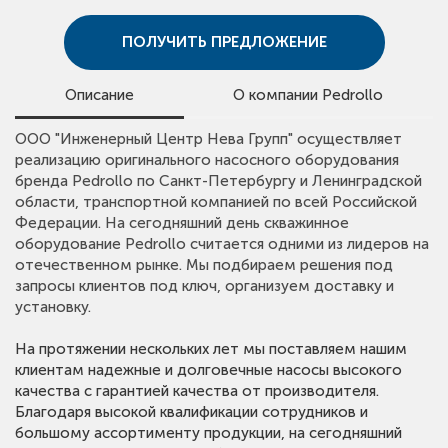
ПОЛУЧИТЬ ПРЕДЛОЖЕНИЕ
Описание
О компании Pedrollo
ООО "Инженерный Центр Нева Групп" осуществляет
Компания Pedrollo – это частная компания с головным
реализацию оригинального насосного оборудования
офисом в Италии. Pedrollo (Педролло) владеет семья
бренда Pedrollo по Санкт-Петербургу и Ленинградской
Сильвано Педролло, который основал компанию в
области, транспортной компанией по всей Российской
Федерации. На сегодняшний день скважинное
1974 г.
оборудование Pedrollo считается одними из лидеров на
отечественном рынке. Мы подбираем решения под
Деятельность компании Pedrollo Россия состоит в
запросы клиентов под ключ, организуем доставку и
раскрытии Российского рынка в сфере узнаваемости
установку.
торгового бренда «Pedrollo», в значительном
расширении сбытового сегмента и сервисном
На протяжении нескольких лет мы поставляем нашим
обслуживании работающего оборудования на
клиентам надежные и долговечные насосы высокого
качества с гарантией качества от производителя.
территории РФ. В настоящее время российский рынок
Благодаря высокой квалификации сотрудников и
имеет мощный потенциал для торговой марки
большому ассортименту продукции, на сегодняшний
Pedrollo, целенаправленная работа в этом