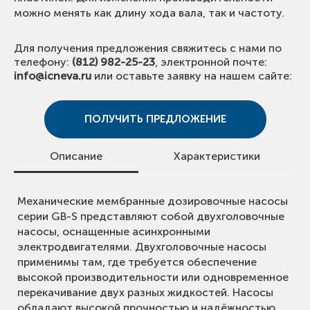
можно менять как длину хода вала, так и частоту.
Для получения предложения свяжитесь с нами по
телефону:
(812) 982-25-23
, электронной почте:
info@icneva.ru
или оставьте заявку на нашем сайте:
ПОЛУЧИТЬ ПРЕДЛОЖЕНИЕ
Описание
Характеристики
Механические мембранные дозировочные насосы
• Подача, Q: до 3600 л/ч;
серии GB-S представляют собой двухголовочные
• Глубина регулирования: 1:10;
насосы, оснащенные асинхронными
• Точность дозирования: +/- 2%;
электродвигателями. Двухголовочные насосы
• Макс. рабочее давление: 10 бар;
применимы там, где требуется обеспечение
• Диапазон температур жидкости: +5..+50 °С (PVC)
высокой производительности или одновременное
/ -20..+90 °С (SS304/316, PVDF).
перекачивание двух разных жидкостей. Насосы
обладают высокой прочностью и надёжностью.