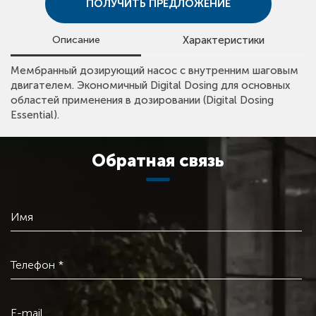
ПОЛУЧИТЬ ПРЕДЛОЖЕНИЕ
Описание
Характеристики
• Максимальный напор: 10 бар;
Мембранный дозирующий насос с внутренним шаговым
• Maксимальный расход: 200 л/час;
двигателем. Экономичный Digital Dosing для основных
• Maксимальный давление: 10 бар;
областей применения в дозировании (Digital Dosing
• Температура жидкости: -10°С ~ +50°С.
Essential).
Обратная связь
Имя
Телефон *
E-mail