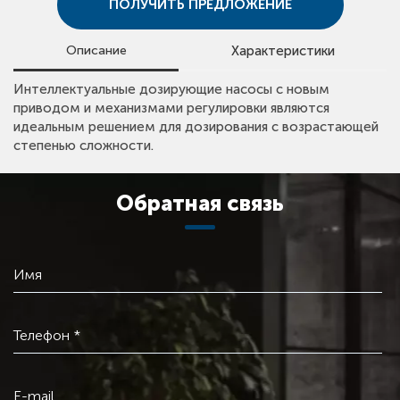
ПОЛУЧИТЬ ПРЕДЛОЖЕНИЕ
Описание
Характеристики
• Максимальный напор: 10 бар;
Интеллектуальные дозирующие насосы с новым
• Maксимальный расход: 15 л/час;
приводом и механизмами регулировки являются
• Maксимальный давление: 10 бар;
идеальным решением для дозирования с возрастающей
• Температура жидкости: -10°С ~ +45°С.
степенью сложности.
Обратная связь
Имя
Телефон *
E-mail